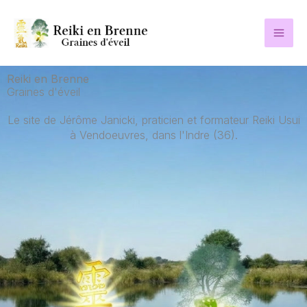
Aller
au
contenu
Reiki en Brenne
Graines d'éveil
Le site de Jérôme Janicki, praticien et formateur Reiki Usui
à Vendoeuvres, dans l'Indre (36).