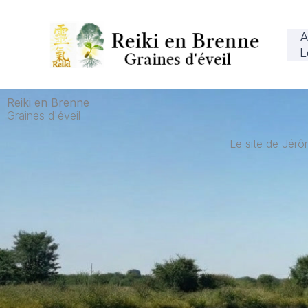
Aller
au
A
contenu
L
Reiki en Brenne
Graines d'éveil
Le site de Jérô