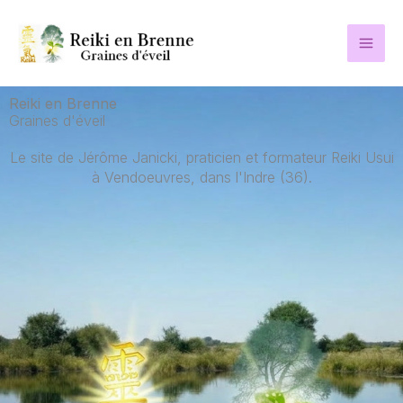
Aller
au
contenu
Reiki en Brenne
Graines d'éveil
Le site de Jérôme Janicki, praticien et formateur Reiki Usui
à Vendoeuvres, dans l'Indre (36).